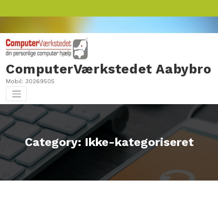
Skip
to
content
ComputerVærkstedet Aabybro
Mobil: 30269505
Category: Ikke-kategoriseret